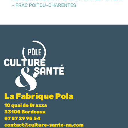
- FRAC POITOU-CHARENTES
La Fabrique Pola
10 quai de Brazza
33100 Bordeaux
07 87 29 95 54
contact@culture-sante-na.com