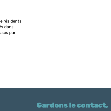
de résidents
sés dans
posés par
Gardons le contact,