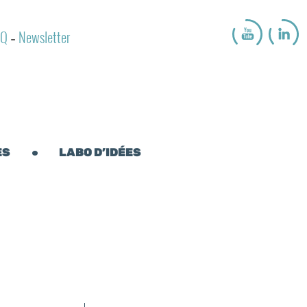
AQ
Newsletter
-
ES
LABO D’IDÉES