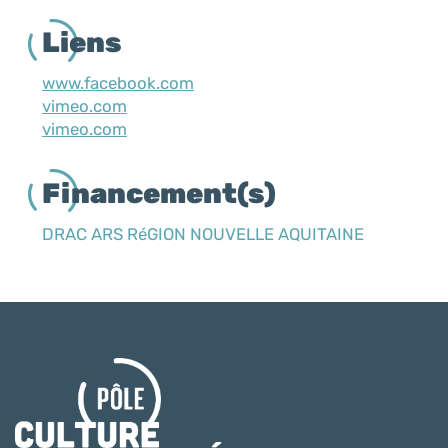
Liens
www.facebook.com
vimeo.com
vimeo.com
Financement(s)
DRAC ARS RéGION NOUVELLE AQUITAINE