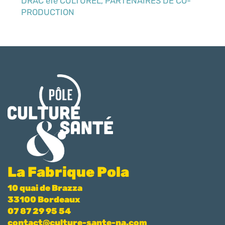
DRAC éTé CULTUREL, PARTENAIRES DE CO-
PRODUCTION
La Fabrique Pola
10 quai de Brazza
33100 Bordeaux
07 87 29 95 54
contact@culture-sante-na.com