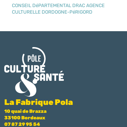
CONSEIL DéPARTEMENTAL DRAC AGENCE
CULTURELLE DORDOGNE-PéRIGORD
La Fabrique Pola
10 quai de Brazza
33100 Bordeaux
07 87 29 95 54