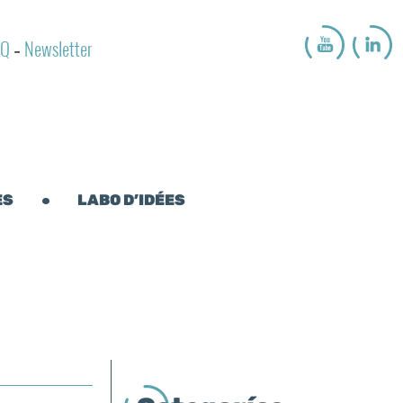
AQ
Newsletter
-
ES
LABO D’IDÉES