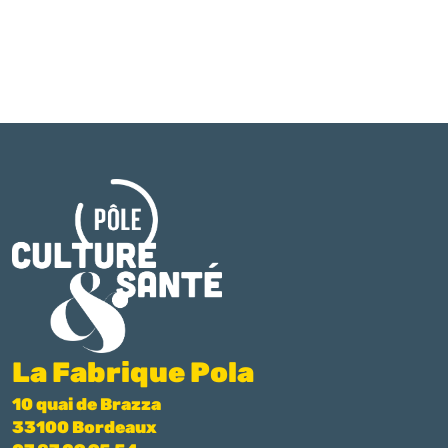
La Fabrique Pola
10 quai de Brazza
33100 Bordeaux