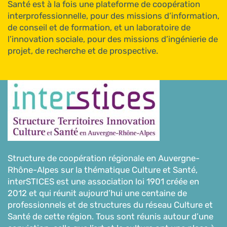
Santé est à la fois une plateforme de coopération
interprofessionnelle, pour des missions d’information,
de conseil et de formation, et un laboratoire de
l’innovation sociale, pour des missions d’ingénierie de
projet, de recherche et de prospective.
Structure de coopération régionale en Auvergne-
Rhône-Alpes sur la thématique Culture et Santé,
interSTICES est une association loi 1901 créée en
2012 et qui réunit aujourd’hui une centaine de
professionnels et de structures du réseau Culture et
Santé de cette région. Tous sont réunis autour d’une