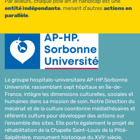
Par ailleurs, chaque pôle art et handicap est une
entité indépendante
, menant d’autres
actions en
parallèle
.
Le groupe hospitalo-universitaire AP-HP.Sorbonne
Université, rassemblant sept hôpitaux en Île-de-
France, intègre les dimensions culturelles, sociales et
humaines dans sa mission de soin. Notre Direction du
mécénat et de la culture coordonne médiathécaires et
référents culture pour développer des actions sur
l’ensemble des sites. Elle porte également le projet de
réhabilitation de la Chapelle Saint-Louis de la Pitié-
Salpêtrière, monument historique du XVIIᵉ siècle,