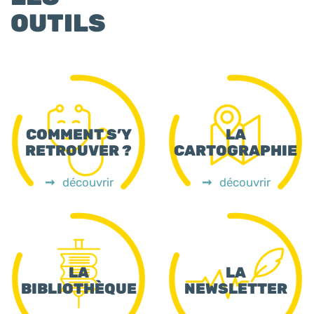
OUTILS
COMMENT S’Y
LA
RETROUVER ?
CARTOGRAPHIE
découvrir
découvrir
LA
LA
BIBLIOTHÈQUE
NEWSLETTER