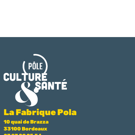
La Fabrique Pola
10 quai de Brazza
33100 Bordeaux