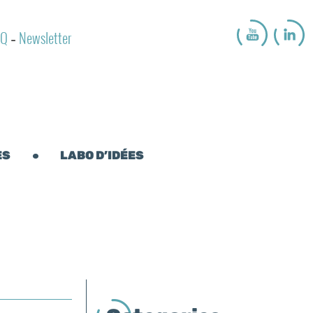
AQ
Newsletter
-
ES
LABO D’IDÉES