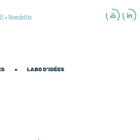
AQ
Newsletter
-
ES
LABO D’IDÉES