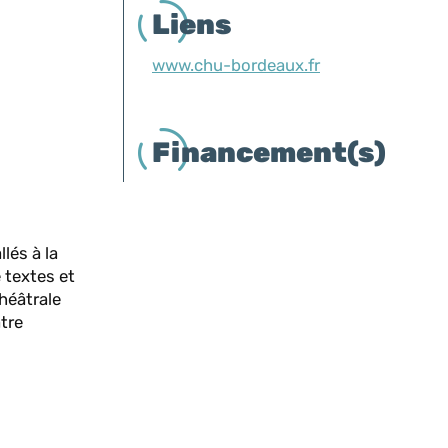
Liens
www.chu-bordeaux.fr
Financement(s)
lés à la
 textes et
héâtrale
tre