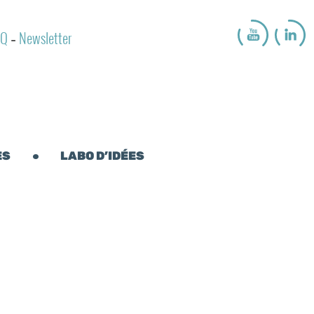
AQ
Newsletter
-
ES
LABO D’IDÉES