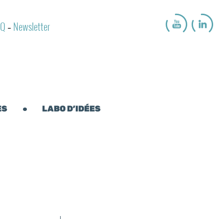
AQ
Newsletter
-
ES
LABO D’IDÉES