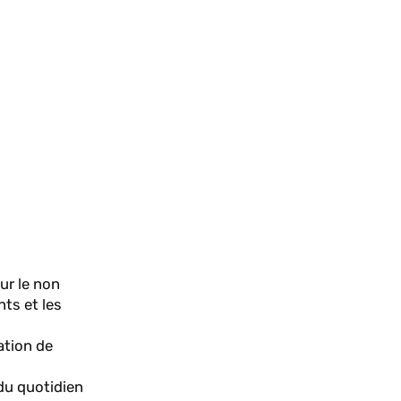
ur le non
nts et les
ation de
 du quotidien