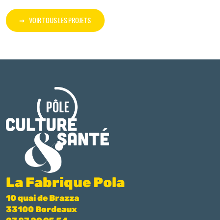
VOIR TOUS LES PROJETS
La Fabrique Pola
10 quai de Brazza
33100 Bordeaux