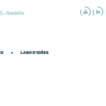
AQ
Newsletter
-
ES
LABO D’IDÉES