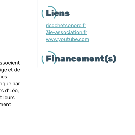
Liens
ricochetsonore.fr
3ie-association.fr
www.youtube.com
Financement(s)
associent
âge et de
unes
tique par
ts d’Léo,
t leurs
ement