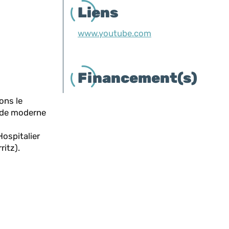
Liens
www.youtube.com
Financement(s)
ons le
onde moderne
Hospitalier
ritz).