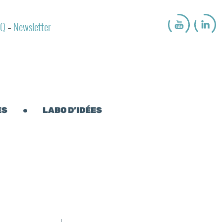
AQ
Newsletter
-
ES
LABO D’IDÉES