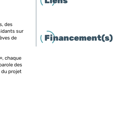
Liens
s, des
sidants sur
Financement(s)
lèves de
s», chaque
parole des
 du projet