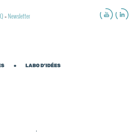
AQ
Newsletter
-
ES
LABO D’IDÉES