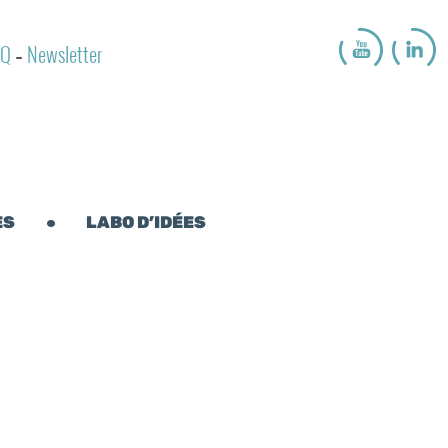
AQ
Newsletter
-
ES
LABO D’IDÉES