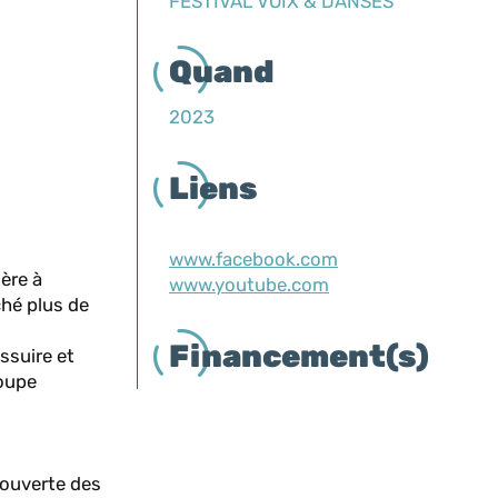
FESTIVAL VOIX & DANSES
Quand
2023
Liens
www.facebook.com
ère à
www.youtube.com
ché plus de
Financement(s)
ssuire et
roupe
couverte des