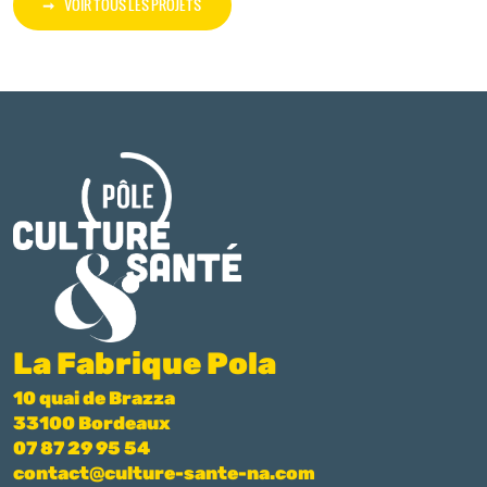
VOIR TOUS LES PROJETS
La Fabrique Pola
10 quai de Brazza
33100 Bordeaux
07 87 29 95 54
contact@culture-sante-na.com