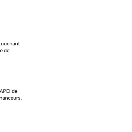
 touchant
re de
DAPEI de
inanceurs.