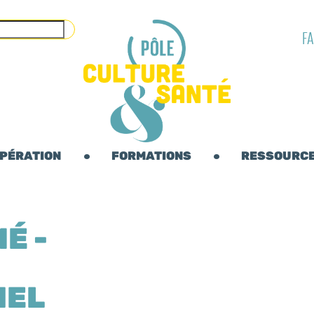
F
OPÉRATION
FORMATIONS
RESSOURC
É -
NEL