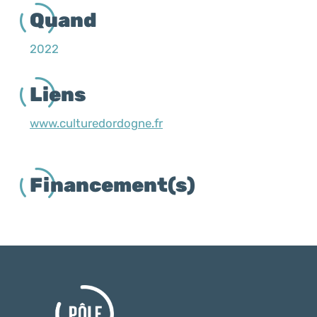
Quand
2022
Liens
www.culturedordogne.fr
Financement(s)