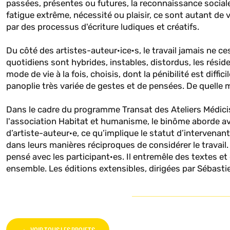
passées, présentes ou futures, la reconnaissance social
fatigue extrême, nécessité ou plaisir, ce sont autant de v
par des processus d'écriture ludiques et créatifs.
Du côté des artistes-auteur·ice·s, le travail jamais ne c
quotidiens sont hybrides, instables, distordus, les réside
mode de vie à la fois, choisis, dont la pénibilité est diffic
panoplie très variée de gestes et de pensées. De quelle m
Dans le cadre du programme Transat des Ateliers Médicis s
l'association Habitat et humanisme, le binôme aborde ave
d’artiste-auteur·e, ce qu’implique le statut d’intervena
dans leurs manières réciproques de considérer le travail. C
pensé avec les participant·es. Il entremêle des textes e
ensemble. Les éditions extensibles, dirigées par Sébasti
VOIR TOUS LES PROJETS