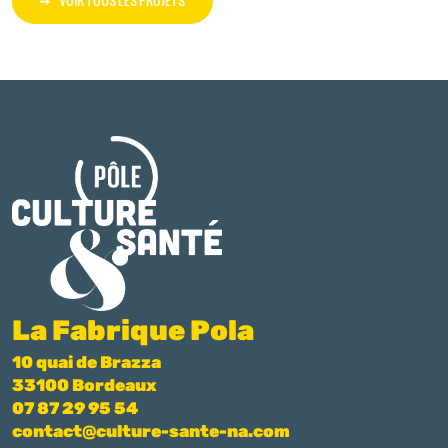
La Fabrique Pola
10 quai de Brazza
33100 Bordeaux
07 87 29 95 54
contact@culture-sante-na.com