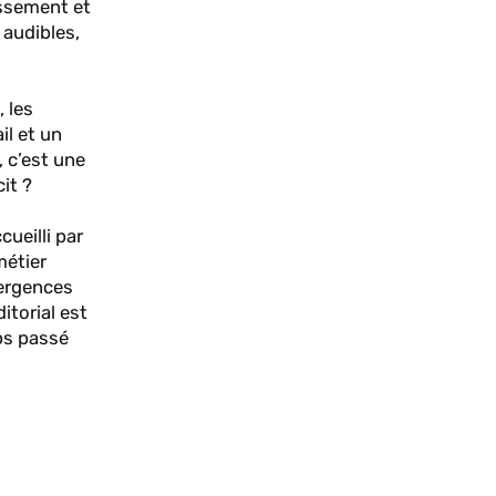
issement et
 audibles,
 les
il et un
, c’est une
it ?
ueilli par
métier
vergences
itorial est
ps passé