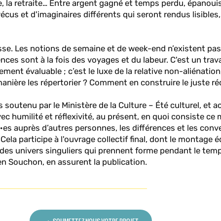
e, la retraite… Entre argent gagné et temps perdu, épanou
écus et d'imaginaires différents qui seront rendus lisibles,
esse. Les notions de semaine et de week-end n’existent pas,
nces sont à la fois des voyages et du labeur. C'est un trava
ilement évaluable ; c’est le luxe de la relative non-aliénation
anière les répertorier ? Comment en construire le juste réc
outenu par le Ministère de la Culture – Été culturel, et acc
c humilité et réflexivité, au présent, en quoi consiste ce 
nt·es auprès d’autres personnes, les différences et les con
ela participe à l'ouvrage collectif final, dont le montage éd
t des univers singuliers qui prennent forme pendant le tem
en Souchon, en assurent la publication.
SOUMETTEZ-NOUS VOTRE PROJET