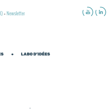
AQ
Newsletter
-
ES
LABO D’IDÉES