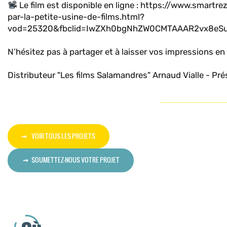
Le film est disponible en ligne : https://www.smartr
par-la-petite-usine-de-films.html?
vod=25320&fbclid=IwZXh0bgNhZW0CMTAAAR2vx8eS
N’hésitez pas à partager et à laisser vos impressions e
Distributeur "Les films Salamandres" Arnaud Vialle - Pré
VOIR TOUS LES PROJETS
SOUMETTEZ-NOUS VOTRE PROJET