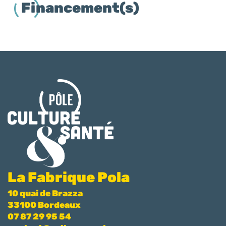
Financement(s)
La Fabrique Pola
10 quai de Brazza
33100 Bordeaux
07 87 29 95 54