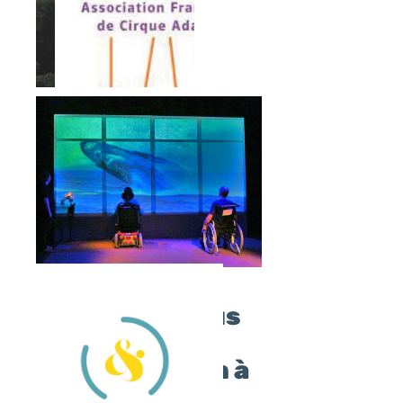
Formation
Formez-vous
à la
à la
démarche
coopération à
de Cirque
Bordeaux