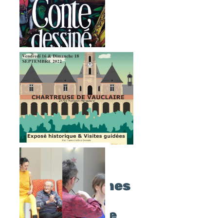
CONTES ET
Journées
DESSINS
Européennes
EN CHEMIN
du
Patrimoine