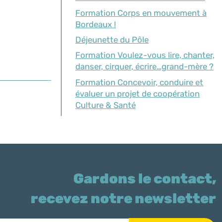
Formation Corps en mouvement à
Bordeaux !
Déjeunette du Pôle
Formation Voulez-vous lire, chanter,
danser, cirquer, écrire…grand-mère ?
Formation Concevoir, conduire et
évaluer un projet de coopération
Culture & Santé
Gardons le contact,
recevez notre newsletter