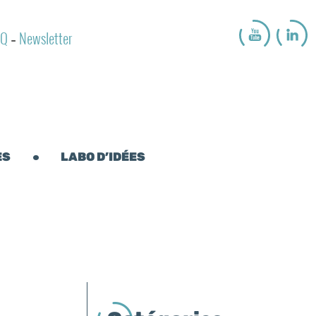
AQ
Newsletter
-
ES
LABO D’IDÉES