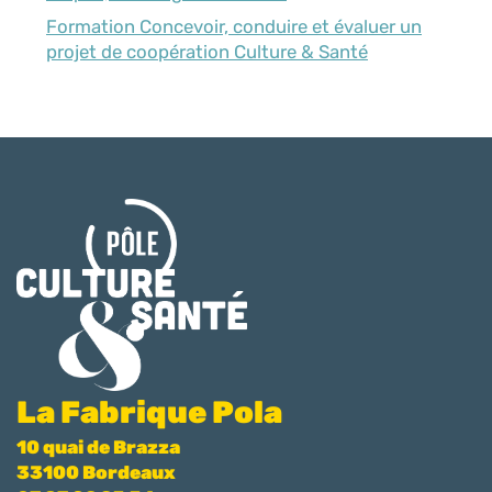
Formation Concevoir, conduire et évaluer un
projet de coopération Culture & Santé
La Fabrique Pola
10 quai de Brazza
33100 Bordeaux