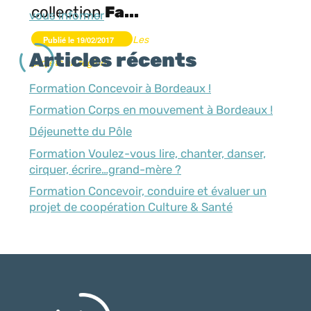
collection
Fa...
vous informer
Publié le 19/02/2017
Les
Articles récents
projets en région
Formation Concevoir à Bordeaux !
Formation Corps en mouvement à Bordeaux !
Déjeunette du Pôle
Formation Voulez-vous lire, chanter, danser,
cirquer, écrire…grand-mère ?
Formation Concevoir, conduire et évaluer un
projet de coopération Culture & Santé