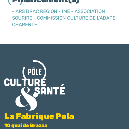
- ARS DRAC REGION - IME - ASSOCIATION
SOURIRE - COMMISSION CULTURE DE L'ADAPEI
CHARENTE
La Fabrique Pola
10 quai de Brazza