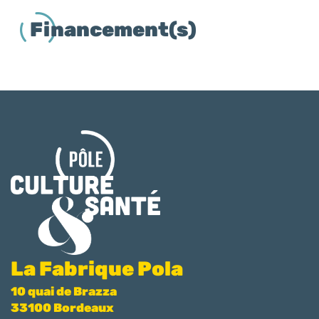
Financement(s)
La Fabrique Pola
10 quai de Brazza
33100 Bordeaux