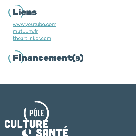
Liens
www.youtube.com
mutuum.fr
theartlinker.com
Financement(s)