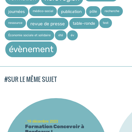
médico-social
recherche
pôle
journées
publication
ressource
test
table-ronde
revue de presse
Économie sociale et solidaire
été
év
évènement
#SUR LE MÊME SUJET
_19 décembre 2023
Formation Concevoir à
Bordeaux !