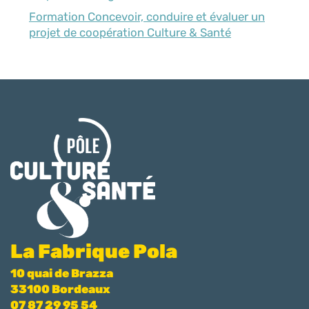
Formation Concevoir, conduire et évaluer un
projet de coopération Culture & Santé
La Fabrique Pola
10 quai de Brazza
33100 Bordeaux
07 87 29 95 54