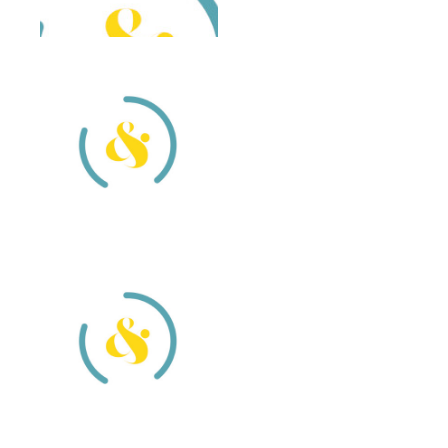
Retour sur
Culture
la
et Santé
restitution
2017 à la
des MECS
Clinique
Jean
Retour en
Sarrailh
images sur la