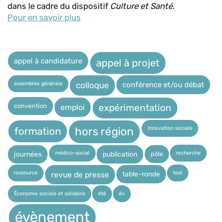
dans le cadre du dispositif
Culture et Santé
.
Pour en savoir plus
appel à candidature
appel à projet
assemblée générale
conférence et/ou débat
colloque
expérimentation
convention
emploi
Innovation sociale
hors région
formation
médico-social
recherche
pôle
journées
publication
ressource
test
table-ronde
revue de presse
Économie sociale et solidaire
été
év
évènement