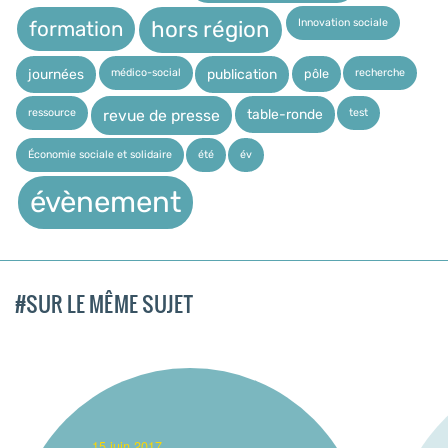
Innovation sociale
hors région
formation
médico-social
recherche
pôle
journées
publication
ressource
test
table-ronde
revue de presse
Économie sociale et solidaire
été
év
évènement
#SUR LE MÊME SUJET
_15 juin 2017