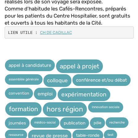
réalisés lors de son voyage sera exposée.
Comme d’habitude les Cafés-Rencontres, préparés
pour les patients du Centre Hospitalier, sont gratuits
et ouverts à tous les habitants de la Cité.
LIEN UTILE : 
CH DE CADILLAC
appel à candidature
appel à projet
assemblée générale
conférence et/ou débat
colloque
expérimentation
convention
emploi
Innovation sociale
hors région
formation
médico-social
recherche
pôle
journées
publication
ressource
test
table-ronde
revue de presse