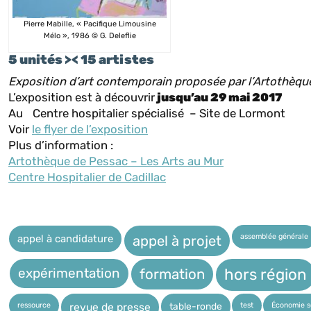
Pierre Mabille, « Pacifique Limousine
Mélo », 1986 © G. Deleflie
5 unités >< 15 artistes
Exposition d’art contemporain proposée par l’Artothèque
L’exposition est à découvrir
jusqu’au 29 mai 2017
Au Centre hospitalier spécialisé – Site de Lormont
Voir
le flyer de l’exposition
Plus d’information :
Artothèque de Pessac – Les Arts au Mur
Centre Hospitalier de Cadillac
assemblée générale
appel à candidature
appel à projet
expérimentation
hors région
formation
ressource
test
Économie so
table-ronde
revue de presse