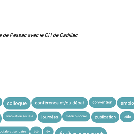
 de Pessac avec le CH de Cadillac
convention
conférence et/ou débat
emplo
colloque
Innovation sociale
médico-social
pôle
journées
publication
ciale et solidaire
été
év