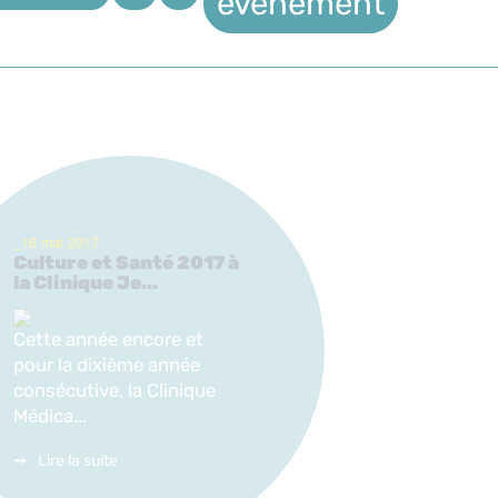
évènement
_16 mai 2017
Culture et Santé 2017 à
la Clinique Je...
Cette année encore et
pour la dixième année
consécutive, la Clinique
Médica...
Lire la suite