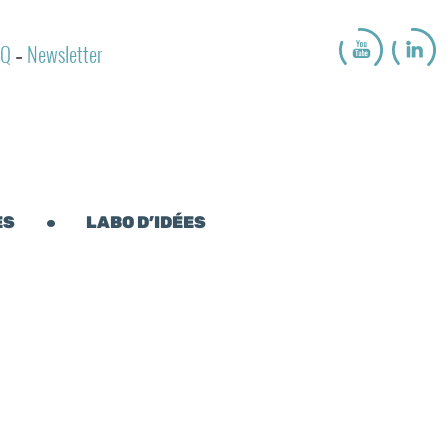
AQ
Newsletter
-
ES
LABO D’IDÉES