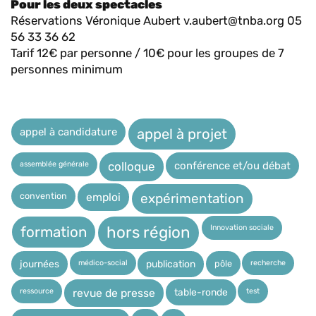
Pour les deux spectacles
Réservations Véronique Aubert v.aubert@tnba.org 05
56 33 36 62
Tarif 12€ par personne / 10€ pour les groupes de 7
personnes minimum
appel à candidature
appel à projet
assemblée générale
conférence et/ou débat
colloque
expérimentation
convention
emploi
Innovation sociale
hors région
formation
médico-social
recherche
pôle
journées
publication
ressource
test
table-ronde
revue de presse