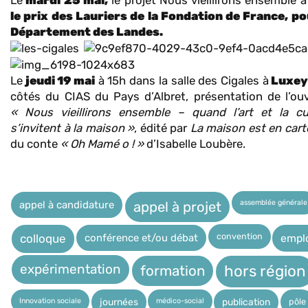
le prix des Lauriers de la Fondation de France, po
Département des Landes.
Le
jeudi 19 mai
à 15h dans la salle des Cigales à
Luxe
côtés du CIAS du Pays d’Albret, présentation de l’ou
« Nous vieillirons ensemble – quand l’art et la cu
s’invitent à la maison »
, édité par
La maison est en car
du conte
« Oh Mamé o ! »
d’Isabelle Loubère.
assemblée générale
appel à candidature
appel à projet
convention
conférence et/ou débat
empl
colloque
expérimentation
hors région
formation
Innovation sociale
médico-social
pôle
journées
publication