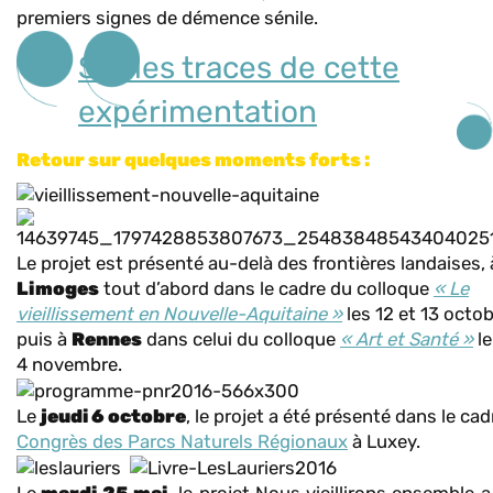
premiers signes de démence sénile.
Sur les traces de cette
expérimentation
Retour sur quelques moments forts :
Le projet est présenté au-delà des frontières landaises, 
Limoges
tout d’abord dans le cadre du colloque
« Le
vieillissement en Nouvelle-Aquitaine »
les 12 et 13 octob
puis à
Rennes
dans celui du colloque
« Art et Santé »
le
4 novembre.
Le
jeudi 6 octobre
, le projet a été présenté dans le ca
Congrès des Parcs Naturels Régionaux
à Luxey.
Le
mardi 25 mai,
le projet Nous vieillirons ensemble a