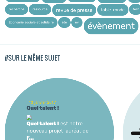
recherche
ressource
test
table-ronde
revue de presse
Économie sociale et solidaire
été
év
évènement
#SUR LE MÊME SUJET
_13 janvier 2017
Quel talent !
Quel talent !
est notre
nouveau projet lauréat de
l’...