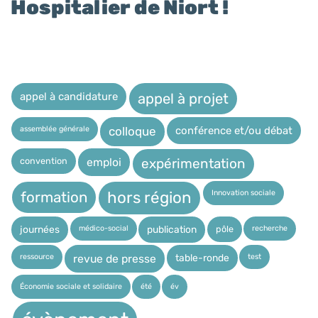
Hospitalier de Niort !
appel à candidature
appel à projet
assemblée générale
conférence et/ou débat
colloque
expérimentation
convention
emploi
Innovation sociale
hors région
formation
médico-social
recherche
pôle
journées
publication
ressource
test
table-ronde
revue de presse
Économie sociale et solidaire
été
év