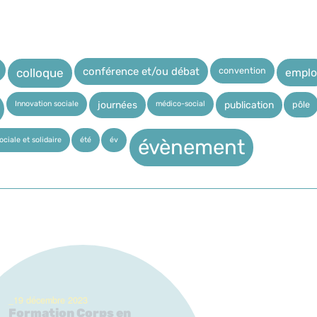
convention
conférence et/ou débat
emplo
colloque
Innovation sociale
médico-social
pôle
journées
publication
ciale et solidaire
été
év
évènement
_19 décembre 2023
Formation Corps en