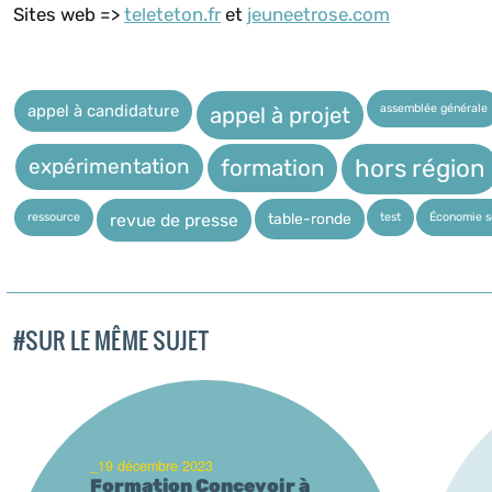
Sites web =>
teleteton.fr
et
jeuneetrose.
com
assemblée générale
appel à candidature
appel à projet
expérimentation
hors région
formation
ressource
test
Économie so
table-ronde
revue de presse
#SUR LE MÊME SUJET
_19 décembre 2023
Formation Concevoir à