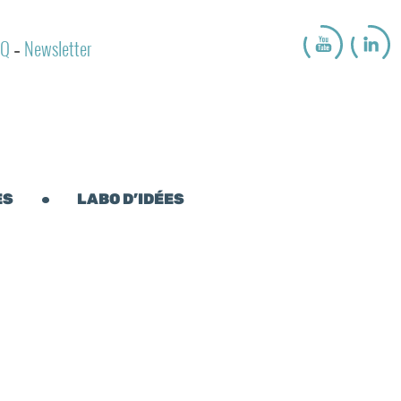
AQ
Newsletter
-
ES
LABO D’IDÉES