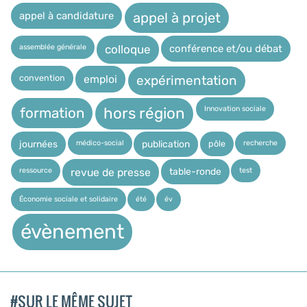
appel à candidature
appel à projet
assemblée générale
conférence et/ou débat
colloque
expérimentation
convention
emploi
Innovation sociale
hors région
formation
médico-social
recherche
pôle
journées
publication
ressource
test
table-ronde
revue de presse
Économie sociale et solidaire
été
év
évènement
#SUR LE MÊME SUJET