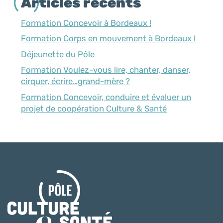
Articles récents
Formation Concevoir à Bordeaux !
Formation Corps en mouvement à Bordeaux !
Déjeunette du Pôle
Formation Voulez-vous lire, chanter, danser,
cirquer, écrire…grand-mère ?
Formation Concevoir, conduire et évaluer un
projet de coopération Culture & Santé