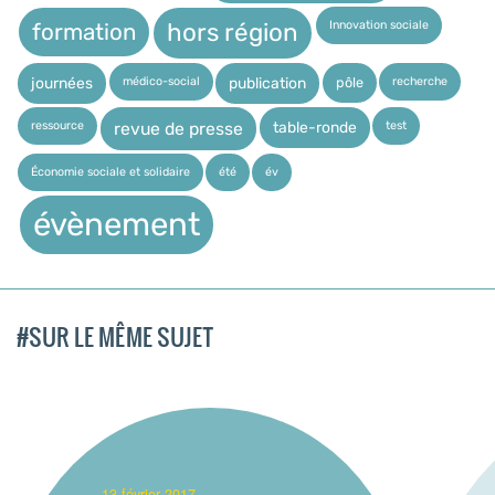
Innovation sociale
hors région
formation
médico-social
recherche
pôle
journées
publication
ressource
test
table-ronde
revue de presse
Économie sociale et solidaire
été
év
évènement
#SUR LE MÊME SUJET
_13 février 2017