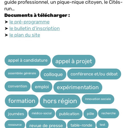
guide professionnel, un pique-nique citoyen, le Cités-
run…
Documents à télécharger :
➤
le pré-programme
➤
le bulletin d’inscription
➤
le plan du site
appel à candidature
appel à projet
assemblée générale
conférence et/ou débat
colloque
expérimentation
convention
emploi
Innovation sociale
hors région
formation
médico-social
recherche
pôle
journées
publication
ressource
test
table-ronde
revue de presse