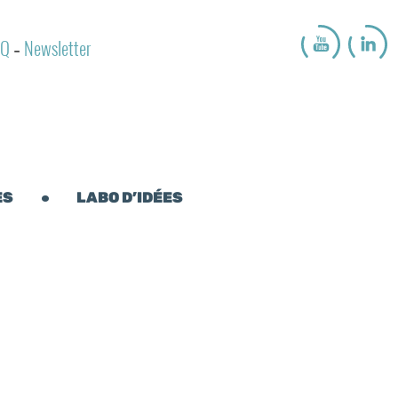
AQ
Newsletter
-
ES
LABO D’IDÉES