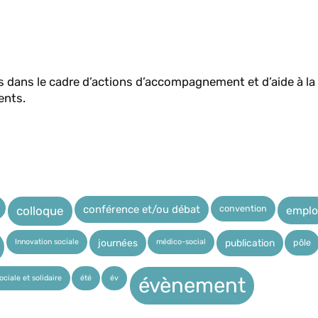
ers dans le cadre d’actions d’accompagnement et d’aide à la
ents.
convention
conférence et/ou débat
emplo
colloque
Innovation sociale
médico-social
pôle
journées
publication
ciale et solidaire
été
év
évènement