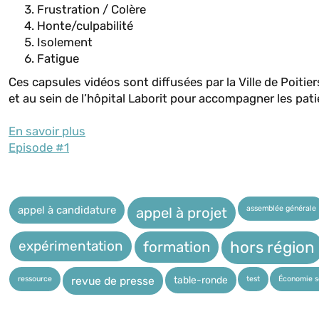
Frustration / Colère
Honte/culpabilité
Isolement
Fatigue
Ces capsules vidéos sont diffusées par la Ville de Poiti
et au sein de l’hôpital Laborit pour accompagner les pati
En savoir plus
Episode #1
assemblée générale
appel à candidature
appel à projet
expérimentation
hors région
formation
ressource
test
Économie so
table-ronde
revue de presse