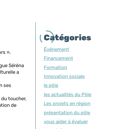
Catégories
Événement
rs »,
Financement
ogue Séréna
Formation
turelle a
Innovation sociale
on ses
le pôle
les actualités du Pôle
 du toucher,
Les projets en région
ation de
présentation du pôle
vous aider à évaluer