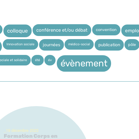
convention
conférence et/ou débat
emplo
colloque
Innovation sociale
médico-social
pôle
journées
publication
ciale et solidaire
été
év
évènement
_19 décembre 2023
Formation Corps en