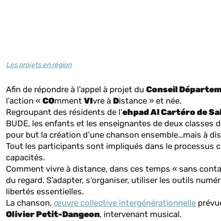
Les projets en région
Afin de répondre à l’appel à projet du
Conseil Départem
l’action «
CO
mment
VI
vre à
D
istance » et née.
Regroupant des résidents de l’
ehpad Al Cartéro de Sa
BUDE, les enfants et les enseignantes de deux classes de 
pour but la création d’une chanson ensemble…mais à dis
Tout les participants sont impliqués dans le processus cr
capacités.
Comment vivre à distance, dans ces temps « sans contact
du regard. S’adapter, s’organiser, utiliser les outils num
libertés essentielles.
La chanson,
œuvre collective intergénérationnelle
prévue
Olivier Petit-Dangeon
, intervenant musical.