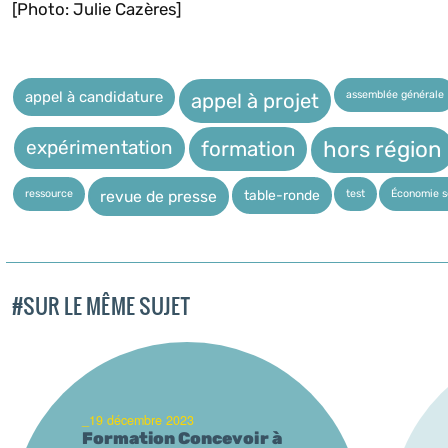
[Photo: Julie Cazères]
assemblée générale
appel à candidature
appel à projet
expérimentation
hors région
formation
ressource
test
Économie so
table-ronde
revue de presse
#SUR LE MÊME SUJET
_19 décembre 2023
Formation Concevoir à