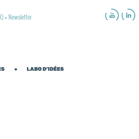
AQ
Newsletter
-
ES
LABO D’IDÉES