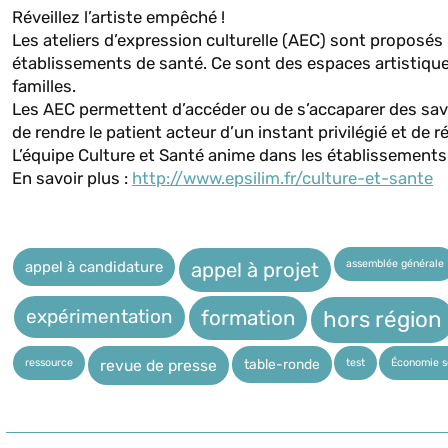
Réveillez l’artiste empêché !
Les ateliers d’expression culturelle (AEC) sont proposés
établissements de santé. Ce sont des espaces artistique
familles.
Les AEC permettent d’accéder ou de s’accaparer des sa
de rendre le patient acteur d’un instant privilégié et de ré
L’équipe Culture et Santé anime dans les établissements
En savoir plus :
http://www.epsilim.fr/culture-et-sante
assemblée générale
appel à candidature
appel à projet
expérimentation
hors région
formation
ressource
test
Économie so
table-ronde
revue de presse