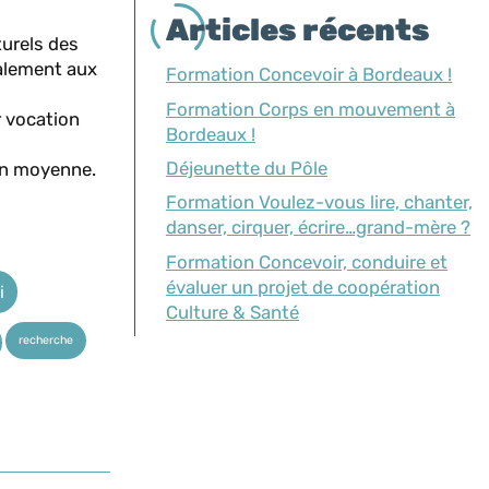
Articles récents
turels des
galement aux
Formation Concevoir à Bordeaux !
Formation Corps en mouvement à
r vocation
Bordeaux !
Déjeunette du Pôle
 en moyenne.
Formation Voulez-vous lire, chanter,
danser, cirquer, écrire…grand-mère ?
Formation Concevoir, conduire et
évaluer un projet de coopération
i
Culture & Santé
recherche