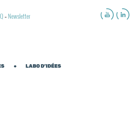
AQ
Newsletter
-
ES
LABO D’IDÉES