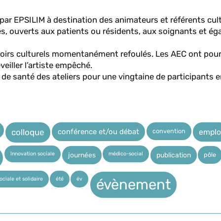
 par EPSILIM à destination des animateurs et référents cul
s, ouverts aux patients ou résidents, aux soignants et é
voirs culturels momentanément refoulés. Les AEC ont pou
veiller l’artiste empêché.
 de santé des ateliers pour une vingtaine de participants
convention
conférence et/ou débat
emplo
colloque
Innovation sociale
médico-social
pôle
journées
publication
ciale et solidaire
été
év
évènement