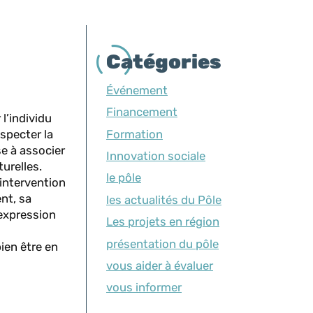
Catégories
Événement
Financement
l’individu
Formation
especter la
se à associer
Innovation sociale
turelles.
le pôle
’intervention
nt, sa
les actualités du Pôle
’expression
Les projets en région
présentation du pôle
ien être en
vous aider à évaluer
vous informer