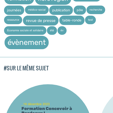
médico-social
recherche
pôle
journées
publication
ressource
test
table-ronde
revue de presse
Économie sociale et solidaire
été
év
évènement
#SUR LE MÊME SUJET
_19 décembre 2023
Formation Concevoir à
Bordeaux !