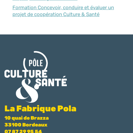
Formation Concevoir, conduire et évaluer un
projet de coopération Culture & Santé
La Fabrique Pola
10 quai de Brazza
33100 Bordeaux
07 87 29 95 54