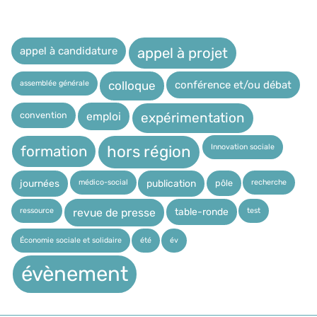
appel à candidature
appel à projet
assemblée générale
conférence et/ou débat
colloque
expérimentation
convention
emploi
Innovation sociale
hors région
formation
médico-social
recherche
pôle
journées
publication
ressource
test
table-ronde
revue de presse
Économie sociale et solidaire
été
év
évènement