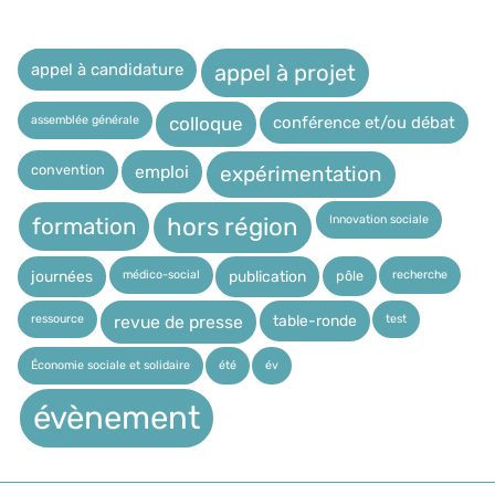
appel à candidature
appel à projet
assemblée générale
conférence et/ou débat
colloque
expérimentation
convention
emploi
Innovation sociale
hors région
formation
médico-social
recherche
pôle
journées
publication
ressource
test
table-ronde
revue de presse
Économie sociale et solidaire
été
év
évènement