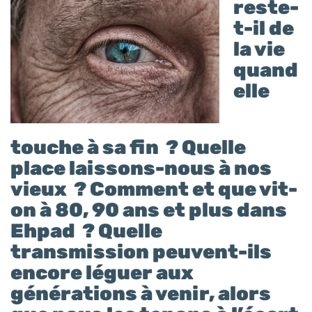
reste-
t-il de
la vie
quand
elle
touche à sa fin ? Quelle
place laissons-nous à nos
vieux ? Comment et que vit-
on à 80, 90 ans et plus dans
Ehpad ? Quelle
transmission peuvent-ils
encore léguer aux
générations à venir, alors