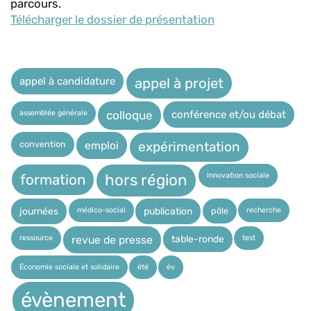
parcours.
Télécharger le dossier de présentation
appel à candidature
appel à projet
assemblée générale
conférence et/ou débat
colloque
expérimentation
convention
emploi
Innovation sociale
hors région
formation
médico-social
recherche
pôle
journées
publication
ressource
test
table-ronde
revue de presse
Économie sociale et solidaire
été
év
évènement