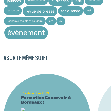
médico-social
recherche
pôle
journées
publication
ressource
test
table-ronde
revue de presse
Économie sociale et solidaire
été
év
évènement
#SUR LE MÊME SUJET
_19 décembre 2023
Formation Concevoir à
Bordeaux !