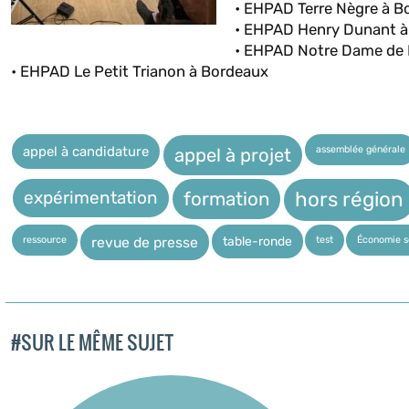
• EHPAD Terre Nègre à B
• EHPAD Henry Dunant à
• EHPAD Notre Dame de 
• EHPAD Le Petit Trianon à Bordeaux
assemblée générale
appel à candidature
appel à projet
expérimentation
hors région
formation
ressource
test
Économie so
table-ronde
revue de presse
#SUR LE MÊME SUJET