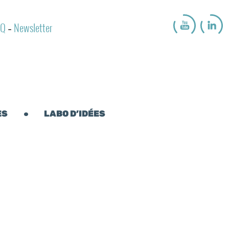
AQ
Newsletter
-
ES
LABO D’IDÉES