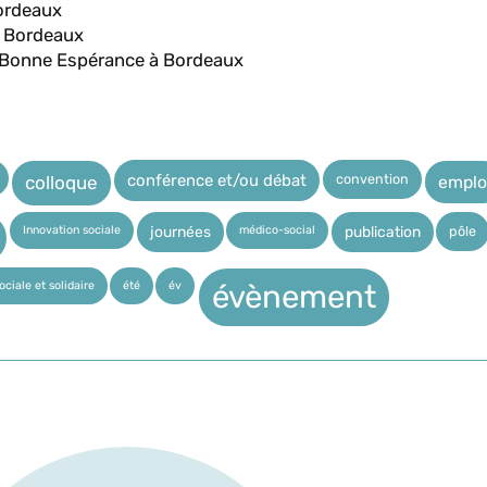
ordeaux
 Bordeaux
Bonne Espérance à Bordeaux
convention
conférence et/ou débat
emplo
colloque
Innovation sociale
médico-social
pôle
journées
publication
ciale et solidaire
été
év
évènement